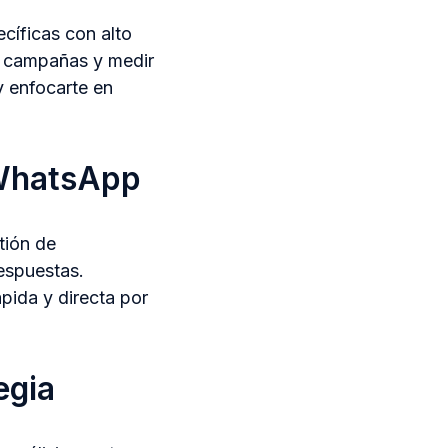
cíficas con alto
s campañas y medir
y enfocarte en
 WhatsApp
tión de
espuestas.
pida y directa por
egia