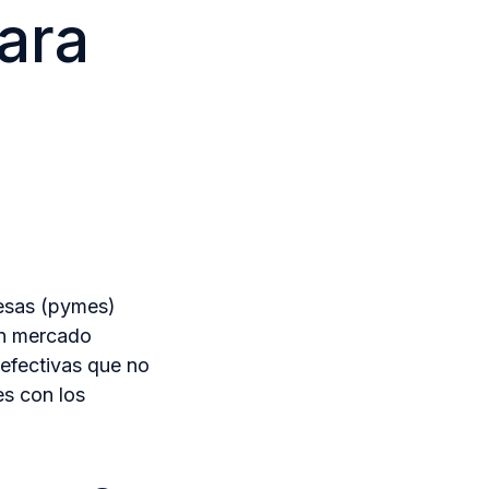
ara
resas (pymes)
un mercado
 efectivas que no
es con los