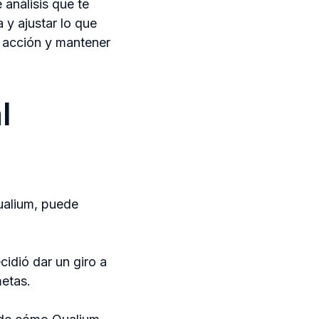
análisis que te
 y ajustar lo que
a acción y mantener
l
ualium, puede
idió dar un giro a
metas.