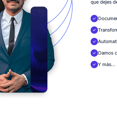
que dejes de
Documen
Transfo
Automat
Damos co
Y más...