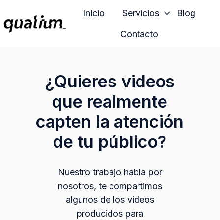
Inicio
Servicios
Blog
Contacto
P
á
g
¿Quieres videos
i
n
que realmente
a
capten la atención
d
e
de tu público?
i
n
i
Nuestro trabajo habla por
c
nosotros, te compartimos
i
algunos de los videos
o
producidos para