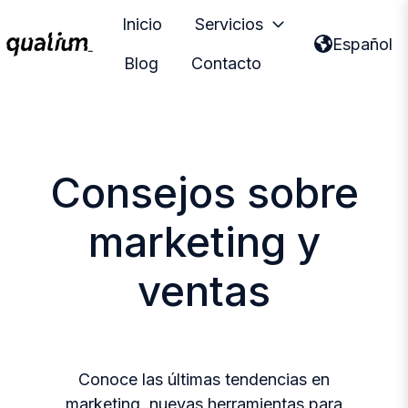
Inicio
Servicios
Español
Blog
Contacto
P
á
g
i
n
Consejos sobre
a
d
marketing y
e
i
ventas
n
i
c
i
Conoce las últimas tendencias en
o
marketing, nuevas herramientas para