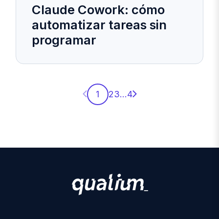
Claude Cowork: cómo
automatizar tareas sin
programar
Página anterior
Página siguiente
1
2
3
...
4